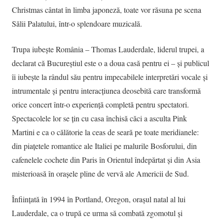
Christmas cântat în limba japoneză, toate vor răsuna pe scena
Sălii Palatului, într-o splendoare muzicală.
Trupa iubește România – Thomas Lauderdale, liderul trupei, a
declarat că Bucureștiul este o a doua casă pentru ei – și publicul
îi iubește la rândul său pentru impecabilele interpretări vocale și
intrumentale și pentru interacțiunea deosebită care transformă
orice concert într-o experiență completă pentru spectatori.
Spectacolele lor se țin cu casa închisă căci a asculta Pink
Martini e ca o călătorie la ceas de seară pe toate meridianele:
din piațetele romantice ale Italiei pe malurile Bosforului, din
cafenelele cochete din Paris în Orientul îndepărtat și din Asia
misterioasă în orașele pline de vervă ale Americii de Sud.
Înființată în 1994 în Portland, Oregon, orașul natal al lui
Lauderdale, ca o trupă ce urma să combată zgomotul și