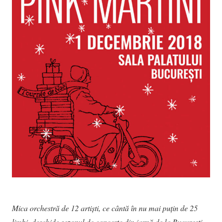
Mica orchestră de 12 artiști, ce cântă în nu mai puțin de 25
limbi, deschide sezonul de concerte din iarnă de la București