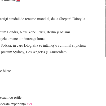
rtiști stradali de renume mondial, de la Shepard Fairey la
precum Londra, New York, Paris, Berlin și Miami
isajele urbane din întreaga lume
 Solkær, în care fotografia se întâlnește cu filmul și pictura
așe precum Sydney, Los Angeles și Amsterdam
e bilete.
scaun cu rotile.
această experiență
aici.