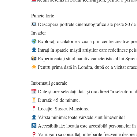
Puncte forte
Descoperă portrete cinematografice ale peste 80 de a
Invader
Explorați o călătorie vizuală prin centre creative 
Intrați în spatele măștii artiștilor care redefinesc pe
Experimentați stilul narativ caracteristic al lui Søren
Pentru prima dată în Londra, după ce a vizitat or
Informații generale
Date și ore: selectați data și ora direct în selectorul d
Durată: 45 de minute.
Locație: Sussex Mansions.
Vârsta minimă: toate vârstele sunt binevenite!
Accesibilitate: locația este accesibilă persoanelor în 
Vă rugăm să consultați întrebările frecvente despre 