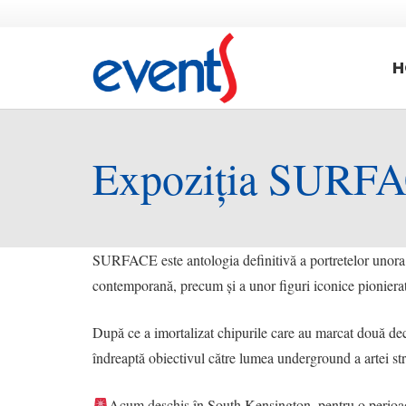
H
Expoziția SURFAC
SURFACE este antologia definitivă a portretelor unora di
contemporană, precum și a unor figuri iconice pionierat
După ce a imortalizat chipurile care au marcat două dec
îndreaptă obiectivul către lumea underground a artei
Acum deschis în South Kensington, pentru o perioad