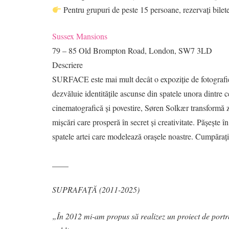
Pentru grupuri de peste 15 persoane, rezervați bilet
Sussex Mansions
79 – 85 Old Brompton Road, London, SW7 3LD
Descriere
SURFACE este mai mult decât o expoziție de fotografie –
dezvăluie identitățile ascunse din spatele unora dintre 
cinematografică și povestire, Søren Solkær transformă z
mișcări care prosperă în secret și creativitate. Pășește î
spatele artei care modelează orașele noastre. Cumpăr
____
SUPRAFAȚĂ (2011-2025)
„În 2012 mi-am propus să realizez un proiect de portre