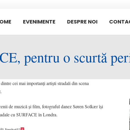
OME
EVENIMENTE
DESPRE NOI
CONTA
E, pentru o scurtă per
ntre cei mai importanți artiști stradali din scena
.
enii de muzică și film, fotograful danez Søren Solkær își
 stradale cu SURFACE în Londra.
ă limitată!